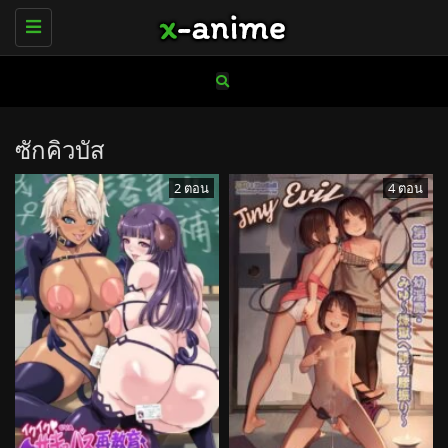
Toggle
navigation
ซักคิวบัส
2 ตอน
4 ตอน