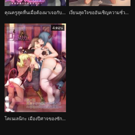
คุณครูสุดหื่นเมื่อต้องมาเจอกับซัคคิวบัสต่างโลก Ikuiku Succubus Saikyouiku
เงี่ยนสุดใจขออันเชิญความชั่วร้ายซักคิวบัส Tiny Evil
4 ตอน
โคเนเลนิกะ เมืองปีศาจของซักคิวบัส Muma no Machi Cornelica