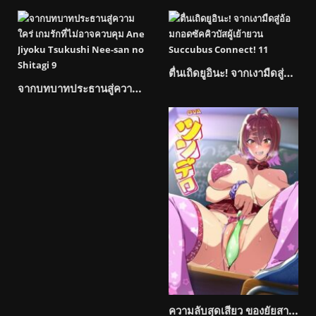
ตื่นเถิดยูอินะ! จากเงามืดสู่อ้อมกอดซัคคิวบัสผู้เย้ายวน Succubus Connect!-
จากบทบาทประธานสู่ความใคร่ เกมรักที่ไม่อาจควบคุม Ane Jiyoku Tsukushi Nee-San No Shitagi-
ความลับสุดเสียว ของยัยสาวดาวโรงเรียน Tsundero Series-