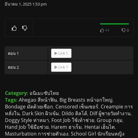
มีนาคม 1, 2025 1:53 pm
+1
0
ตอน 1
Link 1
ตอน 2
Link 1
Category:
อนิเมะซับไทย
Tags:
Ahegao สีหน้าฟิน
,
Big Breasts หน้าอกใหญ่
,
Bondage มัดด้วยเชือก
,
Censored เซ็นเซอร์
,
Creampie การ
หลั่งใน
,
Dark Skin ผิวเข้ม
,
Dildo ดิลโด้
,
Dilf ผู้ชายวัยทำงาน
,
Doggy Style ท่าหมา
,
Foot Job ใช้เท้าช่วย
,
Group กลุ่ม
,
Hand Job ใช้มือช่วย
,
Harem ฮาเร็ม
,
Hentai เฮ็นไต
,
Masturbation การช่วยตัวเอง
,
School Girl นักเรียนหญิง