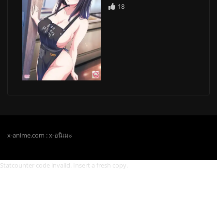
18
x-anime.com : x-อนิเมะ
Statcounter code invalid. Insert a fresh copy.