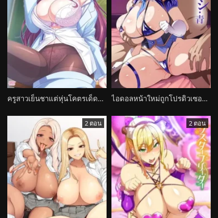
ครูสาวเย็นชาแต่หุ่นโคตรเด็ดถูกนักเรียนแกล้งจนหลุดกรอบ Cool de M
ไอดอลหน้าใหม่ถูกโปรดิวเซอร์ลากลงนรกสีดำ Kegareboshi
2 ตอน
2 ตอน