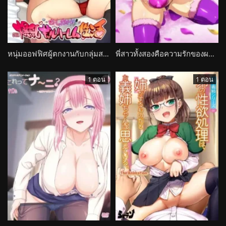
หนุ่มออฟฟิศผู้ตกงานกับกลุ่มสาวแกลOshikake! Bakunyuu Gal Harem Seikatsu4
พี่สาวทั้งสองคือความรักของผม Sister Breeder
1 ตอน
1 ตอน