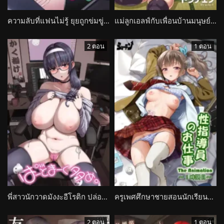
ความลับที่แฟนไม่รู้ ยุยถูกข่มขู่ด้วยอดีตที่บอกไม่ได้ Kare no Shiranai Himitsu wo Irete. The Animation
แม่ลูกเอลฟ์กับเพื่อนบ้านมนุษย์ อาหารสมุนไพรที่เปลี่ยนความสัมพันธ์ Nuki Nuki Zupposism
2 ตอน
1 ตอน
พี่สาวนักวาดมังงะอีโรติก ปล่อยความร้อนแรงให้กับน้องชายบุญธรรม Heart Mark Oome.
ครูเพศศึกษาชายสอนนักเรียนสาวในโรงเรียนหญิงล้วน Seishidouin no Oshigoto The Animation
2 ตอน
1 ตอน