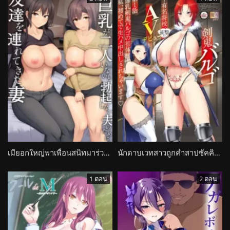
เมียอกใหญ่พาเพื่อนสนิทมาร่วมเตียง ฟื้นความปรารถนาให้สามี Kyonyuu ga Futari Inai to Bokki Shinai Otto no Tame ni Tomodachi wo Tsuretekita Tsuma
นักดาบเวทสาวถูกคำสาปซัคคิวบัส ต้องกลายเป็นดาราหนังผู้ใหญ่สะสมพลังจากผู้ชาย Kenki Virgo
1 ตอน
2 ตอน