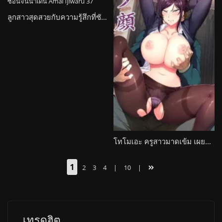
ลูกสาวสุดสวยกับความรู้สึกที่ซับซ้อนจนน้ำเดิน Amai Ijiwaru
โทโมเอะ ครูสาวมาดเข้ม เผยด้านมืดสุดร้อนแรงยามค่ำคืน Yuugao
1
2
3
4
|
10
|
เทรดฮิต