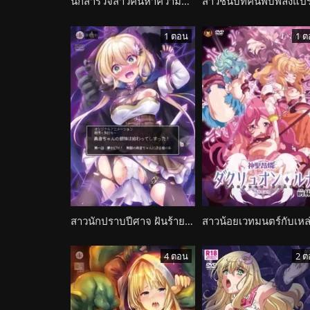
นักสำรวจสาวค้นหาความลับในหอคอยหมอกอันลึกลับ Muchuu no Tou
1 ตอน
1 ต
สาวนักปราบปีศาจ ฝันร้ายกลายจริง โดนเหล่าปีศาจลากสู่ก้นบึ้งราคะ Yuusha-chan no Bouken wa Owatteshimatta!
4 ตอน
2 ต