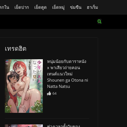
ตกใน
เย็ดปาก
เย็ดตูด
เย็ดหมู่
ข่มขืน
ฮาเร็ม
เทรดฮิต
หนุ่มน้อยกับดาราหนัง
x พาเสียวถ่ายคอน
เทนต์แนวใหม่
Shounen ga Otona ni
Natta Natsu
64
ช่วงเวลาทั้งวันของ