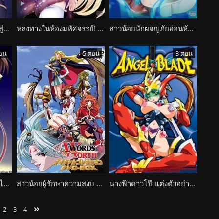
ตื่นเถิดยูอินะ! จากเงามืดสู่อ้อมกอดซัคคิวบัสผู้เย้ายวน Succubus Connect!
หลงทางในห้องมหัศจรรย์! อลิซตามหาพี่สาวในโลกแห่งอันตราย Mugoku no Kuni no Alice
สาวน้อยนักผจญภัยอ่อนหัดกับดันเจี้ยนสุดหื่น Ruins Seeker
อน
5 ตอน
3 ตอน
ฮีโร่สาวสุดหื่น ทำภารกิจไปก็เงี่ยน เลยเสียวก่อนเคยทำงาน Mahou Shoujo Ai San: The Anime
สาวน้อยผู้รักษาความสงบ แต่จบที่เรื่องเย็ด เสียวทีเดียวไม่เคยพอ Words Worth
นางฟ้าดาวโป๊ แต่งตัวอย่างยั่ว แล้วยังมั่วควยไม่เลือก Angel Blade
2
3
4