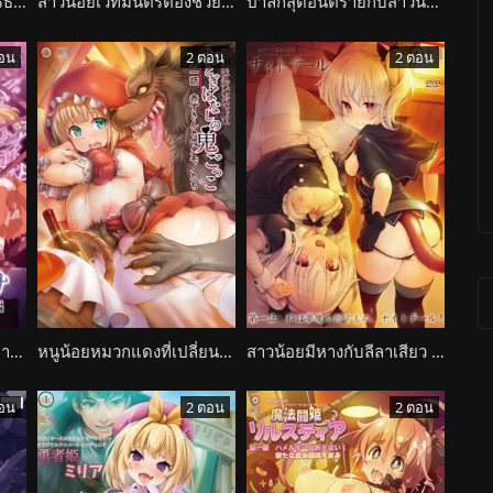
สาวชนบทค้นพบพลังแปรธาตุ ถูกดึงสู่แผน Phantom Alchemia Silvia no Dokidoki Sakusei Toshi Keikaku
สาวน้อยเวทมนตร์ต้องช่วยพี่ชายที่กลายเป็นศัตรูด้วยร่างกาย Seihou Shouka Saint Lime
ป่าลึกสุดอันตรายกับสาวน้อยผู้บริสุทธิ์ Kiken na Mori Onigokko
อน
2 ตอน
2 ตอน
สาวน้อยเวทมนตร์กับเหล่าสัตว์ประหลาดกาม Shinsei Kourin Dacryon Luna
หนูน้อยหมวกแดงที่เปลี่ยนไปเจอกับหมาป่าสุดกาม Otogibanashi no Onigokko
สาวน้อยมีหางกับลีลาเสียว ที่มอบให้ชายหนุ่ม Night Tail
อน
2 ตอน
2 ตอน