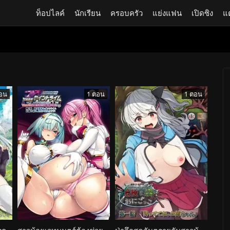
ท็อปไลค์
นักเรียน
ครอบครัว
แย่งแฟน
เปิดซิง
แ
อน
1 ตอน
1 ตอน