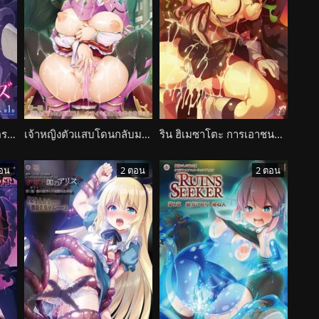
สาวน้อยเวทมนต์ กับอันตรายกับร่างกายอันหมอนหวาน Mahou Shoujo Noble Rose The Animation
เจ้าหญิงตัวแสบโดนกลับมาแก้แค้นอย่างสาสม Yuusha-hime Miria
ริน ฮิเมซาโตะ การเอาชนะโชคชะตากับเจ้าหญิงแห่งความหนาวเหน็บ Mahou Touki Lilustear
อน
2 ตอน
2 ตอน