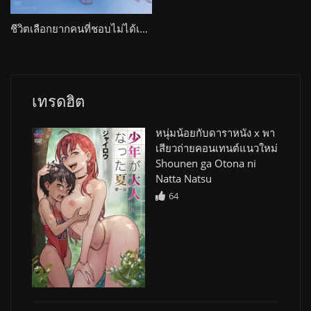
ชีวิตเลือกยากคนที่ชอบไม่ได้เย็ด คนที่เข้ามาเย็ดแต่ไม่ได้ชอบ Kimi wa Yasashiku Netorareru The Animation
เทรดฮิต
หนุ่มน้อยกับดาราหนัง x พา
เสียวถ่ายคอนเทนต์แนวใหม่
Shounen ga Otona ni
Natta Natsu
64