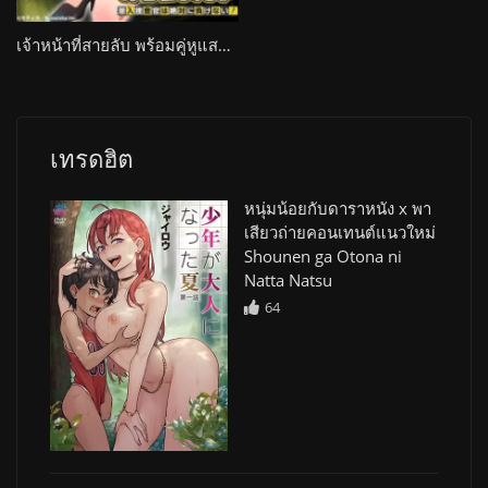
เจ้าหน้าที่สายลับ พร้อมคู่หูแสนสุขพร้อมเรื่องสนุกๆ ได้ทำตลอดทั้งเรื่อง Secret Mission: Sennyuu Sousakan wa Zettai ni Makenai!
เทรดฮิต
หนุ่มน้อยกับดาราหนัง x พา
เสียวถ่ายคอนเทนต์แนวใหม่
Shounen ga Otona ni
Natta Natsu
64