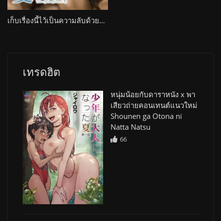
เก็บเรื่องนี้ไว้เป็นความลับด้วยนะ คุณครูแฟนหนูคงไม่อยากรู้แน่ๆ Natsu ga Owaru made Natsu no Owari The Animation
เทรดฮิต
หนุ่มน้อยกับดาราหนัง x พา
เสียวถ่ายคอนเทนต์แนวใหม่
Shounen ga Otona ni
Natta Natsu
66