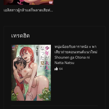
เอลิสสาวผู้กล้าแต่ก็พลาดเสียท่าโดนปีศาจจับมาเย็ด Shakuen no Eris
เทรดฮิต
หนุ่มน้อยกับดาราหนัง x พา
เสียวถ่ายคอนเทนต์แนวใหม่
Shounen ga Otona ni
Natta Natsu
64