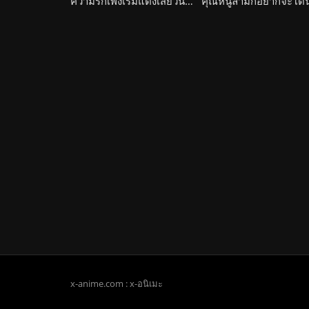
ความรักเพิ่งเริ่มแต่งเสียวนัดเจอในเดทแรก Junk Land The Animation
x-anime.com : x-อนิเมะ