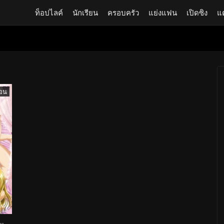
ท็อปไลค์
นักเรียน
ครอบครัว
แย่งแฟน
เปิดซิง
แ
อน