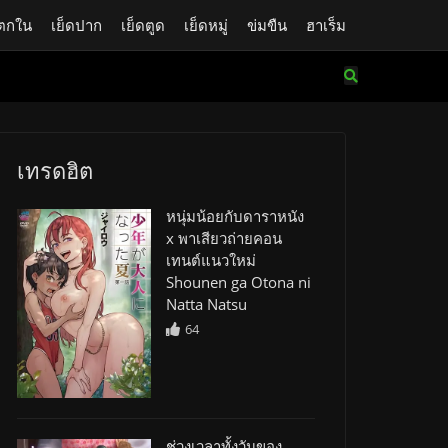
ตกใน
เย็ดปาก
เย็ดตูด
เย็ดหมู่
ข่มขืน
ฮาเร็ม
เทรดฮิต
หนุ่มน้อยกับดาราหนัง
x พาเสียวถ่ายคอน
เทนต์แนวใหม่
Shounen ga Otona ni
Natta Natsu
64
ช่วงเวลาทั้งวันของ