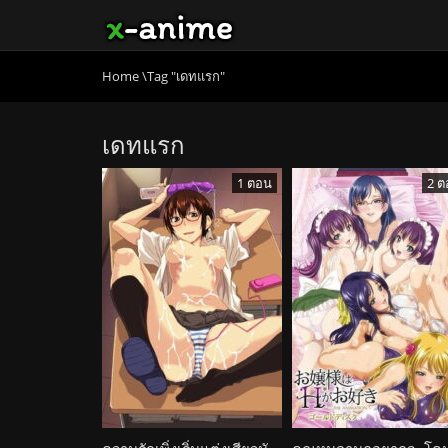
Home
\
Tag "เดทแรก"
เดทแรก
1 ตอน
2 ต