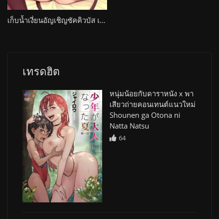
เก็บน้ำเงี่ยนอัญเชิญซัคคิวบัส เอ้าแต่ดันหน้าเหมือนแม่ Succubus Yondara Haha ga Kita!?
เทรดฮิต
หนุ่มน้อยกับดาราหนัง x พา
เสียวถ่ายคอนเทนต์แนวใหม่
Shounen ga Otona ni
Natta Natsu
64