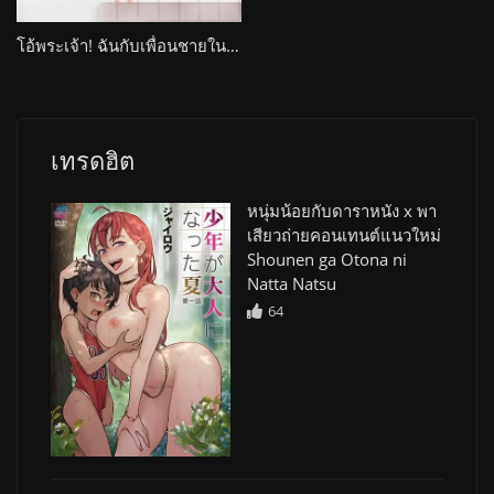
โอ้พระเจ้า! ฉันกับเพื่อนชายในห้องอาบน้ำหญิง Araiya-san!: Ore to Aitsu ga Onnayu de!?
เทรดฮิต
หนุ่มน้อยกับดาราหนัง x พา
เสียวถ่ายคอนเทนต์แนวใหม่
Shounen ga Otona ni
Natta Natsu
64