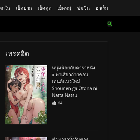
ตกใน
เย็ดปาก
เย็ดตูด
เย็ดหมู่
ข่มขืน
ฮาเร็ม
เทรดฮิต
หนุ่มน้อยกับดาราหนัง
x พาเสียวถ่ายคอน
เทนต์แนวใหม่
Shounen ga Otona ni
Natta Natsu
64
ช่วงเวลาทั้งวันของ