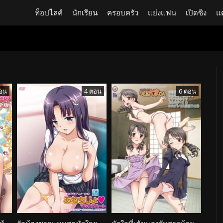
ท็อปไลค์
นักเรียน
ครอบครัว
แย่งแฟน
เปิดซิง
แ
อน
4 ตอน
6 ตอน