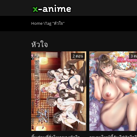
Home
\
Tag "หัวใจ"
หัวใจ
2 ตอน
3 ต