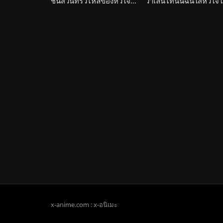
ชิ้นส่วนที่รั่วไหลของหัวใจของพวกเธอทั้ง 5 Kotowari: Kimi no Kokoro no Koboreta Kakera
x-anime.com : x-อนิเมะ