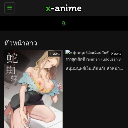
Toggle
navigation
หัวหน้าสาว
1 ตอน
2 ตอน
หนุ่มมนุษย์เงินเดือนกับหัวหน้าสาวสุดเซ็กซี่ Yariman Fudousan