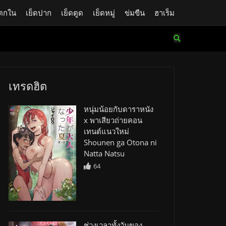
ตกใน
เย็ดปาก
เย็ดตูด
เย็ดหมู่
ข่มขืน
ฮาเร็ม
เทรดฮิต
หนุ่มน้อยกับดาราหนัง
x พาเสียวถ่ายคอน
เทนต์แนวใหม่
Shounen ga Otona ni
Natta Natsu
64
ช่วงเวลาทั้งวันของ