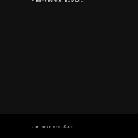
ชีวิตเซ็กส์ของสาวแกลนักเรียนโอตาคุไปอย่างสุดกับพวกเธอ Incha Couple ga You Gal-tachi to Sex Training Suru Hanashi
x-anime.com : x-อนิเมะ