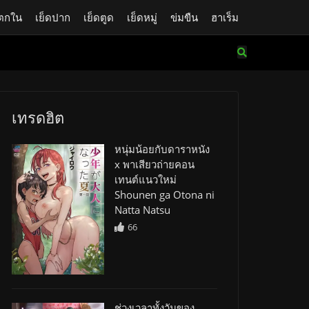
ตกใน
เย็ดปาก
เย็ดตูด
เย็ดหมู่
ข่มขืน
ฮาเร็ม
เทรดฮิต
หนุ่มน้อยกับดาราหนัง
x พาเสียวถ่ายคอน
เทนต์แนวใหม่
Shounen ga Otona ni
Natta Natsu
66
ช่วงเวลาทั้งวันของ