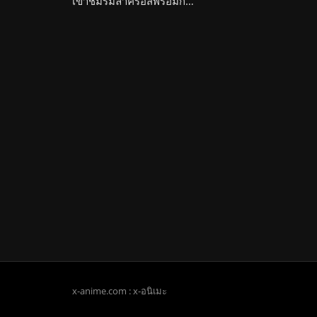
เข้าชมรมลาครอสพร้อมกับพวกเธอทั้ง 5 Joshi Luck!
x-anime.com : x-อนิเมะ