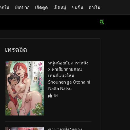
ตกใน
เย็ดปาก
เย็ดตูด
เย็ดหมู่
ข่มขืน
ฮาเร็ม
เทรดฮิต
หนุ่มน้อยกับดาราหนัง
x พาเสียวถ่ายคอน
เทนต์แนวใหม่
Shounen ga Otona ni
Natta Natsu
64
ช่วงเวลาทั้งวันของ