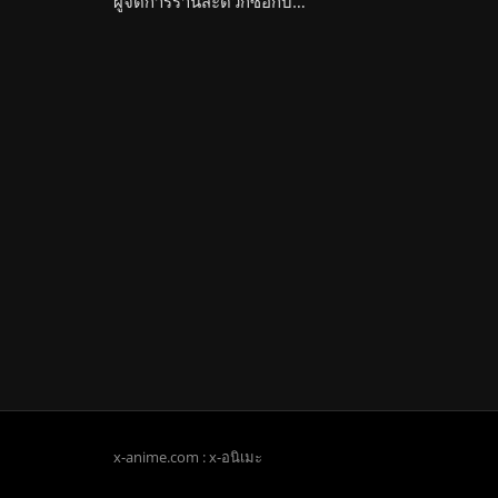
ผู้จัดการร้านสะดวกซื้อกับสองสาวหนูน้อย JK to Ero Konbini Tenchou
x-anime.com : x-อนิเมะ