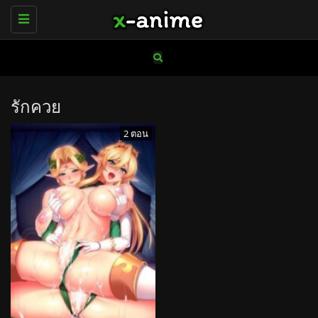
Toggle
navigation
รักควย
2 ตอน