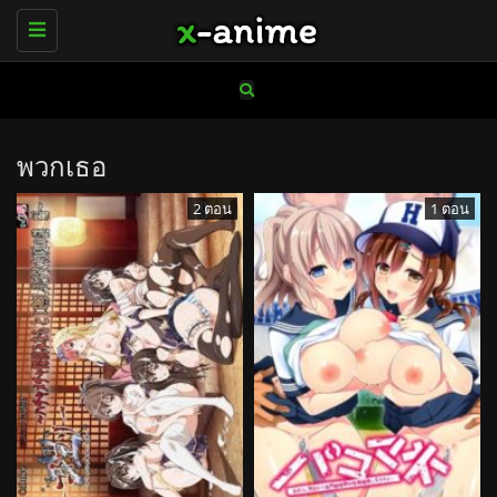
Toggle
navigation
พวกเธอ
2 ตอน
1 ตอน