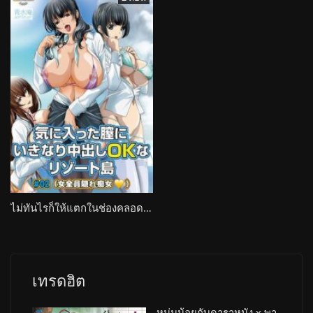
ไม่ทันไรก็ให้แตกในช่องคลอดพวกเธอครบทุกคนซะแล้ว Kiniitta Chitsu ni Ikinari Nakadashi OK na Resort-tou
เทรดฮิต
หนุ่มน้อยกับดาราหนัง x พา