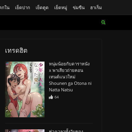
ตกใน
เย็ดปาก
เย็ดตูด
เย็ดหมู่
ข่มขืน
ฮาเร็ม
เทรดฮิต
หนุ่มน้อยกับดาราหนัง
x พาเสียวถ่ายคอน
เทนต์แนวใหม่
Shounen ga Otona ni
Natta Natsu
64
ช่วงเวลาทั้งวันของ