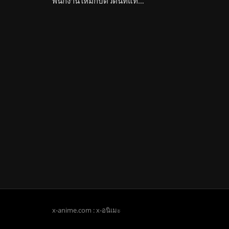
พนักงานใหม่กับตัวตนที่แท้จริงของพวกเธอ Mazome Soap de Aimashou!
x-anime.com : x-อนิเมะ