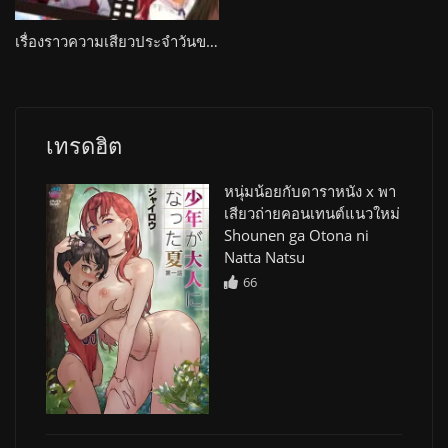
เรื่องราวความเสียวประจำวันของเจ้าหญิงแมรี่ S-ke ni Totsuida M-jou no Nichijou
เทรดฮิต
หนุ่มน้อยกับดาราหนัง x พา
เสียวถ่ายคอนเทนต์แนวใหม่
Shounen ga Otona ni
Natta Natsu
66