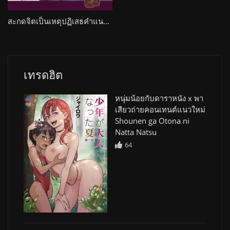
สะกดจิตเป็นเหตุปฏิเสธคำแนะนำเรื่องเพศ Saimin Seishidou
เทรดฮิต
หนุ่มน้อยกับดาราหนัง x พา
เสียวถ่ายคอนเทนต์แนวใหม่
Shounen ga Otona ni
Natta Natsu
64