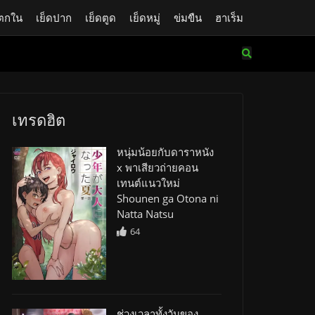
ตกใน
เย็ดปาก
เย็ดตูด
เย็ดหมู่
ข่มขืน
ฮาเร็ม
เทรดฮิต
หนุ่มน้อยกับดาราหนัง
x พาเสียวถ่ายคอน
เทนต์แนวใหม่
Shounen ga Otona ni
Natta Natsu
64
ช่วงเวลาทั้งวันของ