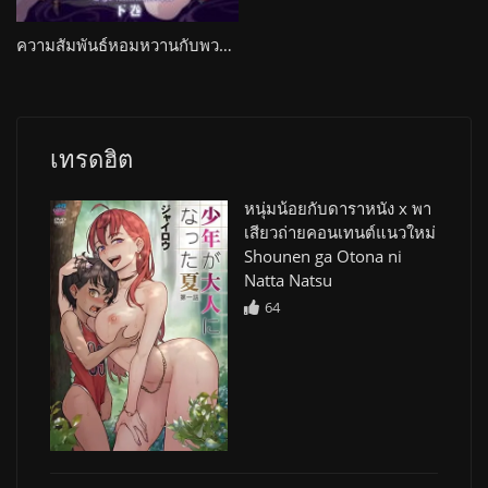
ความสัมพันธ์หอมหวานกับพวกแม่ๆ ที่มีเสน่ห์เกินร้อย Mama x Holic: Miwaku no Mama to Amaama Kankei The Animation
เทรดฮิต
หนุ่มน้อยกับดาราหนัง x พา
เสียวถ่ายคอนเทนต์แนวใหม่
Shounen ga Otona ni
Natta Natsu
64