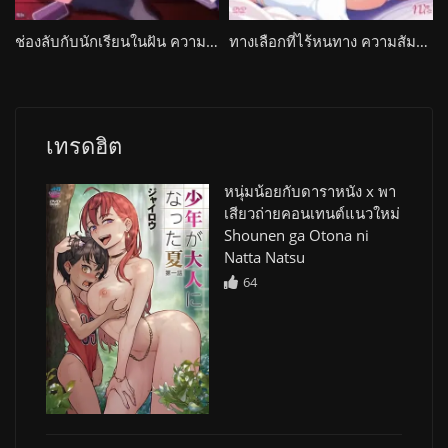
ช่องลับกับนักเรียนในฝัน ความสัมพันธ์ที่เริ่มจากจินตนาการ Guilty Hole
ทางเลือกที่ไร้หนทาง ความสัมพันธ์ต้องห้าม Bishoku-ke no Rule
เทรดฮิต
หนุ่มน้อยกับดาราหนัง x พา
เสียวถ่ายคอนเทนต์แนวใหม่
Shounen ga Otona ni
Natta Natsu
64