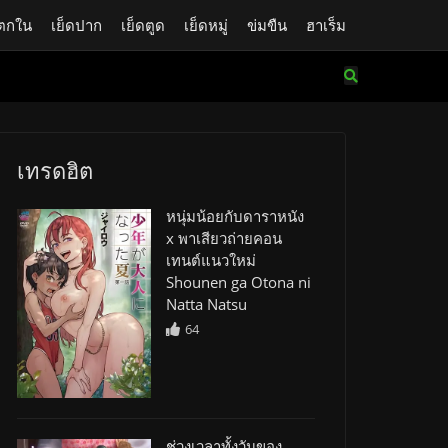
ตกใน
เย็ดปาก
เย็ดตูด
เย็ดหมู่
ข่มขืน
ฮาเร็ม
เทรดฮิต
หนุ่มน้อยกับดาราหนัง
x พาเสียวถ่ายคอน
เทนต์แนวใหม่
Shounen ga Otona ni
Natta Natsu
64
ช่วงเวลาทั้งวันของ