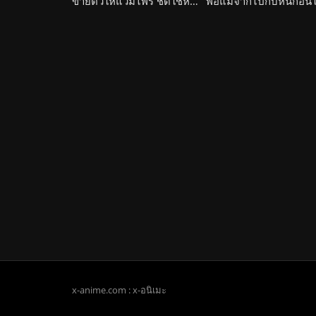
ขายตัวให้แวมไพร์ ชดใช้หนี้ของพ่อแม่ Kyuuketsuki
x-anime.com : x-อนิเมะ