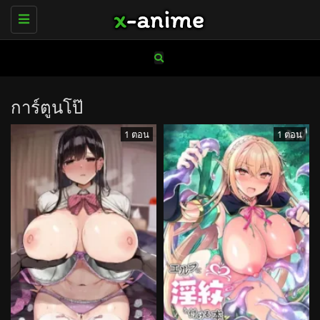
Toggle
navigation
การ์ตูนโป๊
1 ตอน
1 ตอน