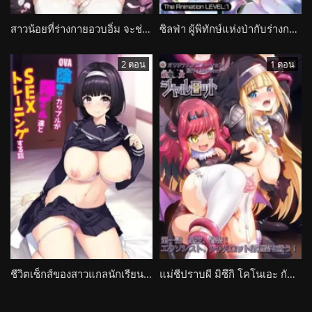
สาวน้อยที่ร่างกายอวบอิ่ม จะช่วยให้นายถึงสวรรค์ Gomu wo Tsukete to, Iimashita yo ne
ซิลฟ่า ผู้พิทักษ์แห่งป่ากับร่างกายสุขสมจากเรื่องลามก Elf ni Inmon wo Tsukeru Hon The Animation
2 ตอน
1 ตอน
ชีวิตเซ็กส์ของสาวแกลนักเรียนโอตาคุไปอย่างสุดกับพวกเธอ Incha Couple ga You Gal-tachi to Sex Training Suru Hanashi
แม่ชีปราบผี มิซึกิ โคโนเอะ กับการเดินทางช่วยเหลือเพื่อนของเธอ Futsuma *jo Charlotte